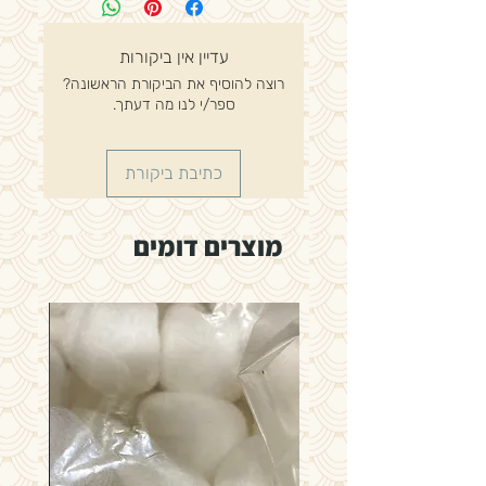
Plus יעילות כנגד כל החיידקים, נבגים,
שמרים, עובש ונגיפים כולל הפטיטיס B ו-
עדיין אין ביקורות
HIV. טבליות Actichlor Plus החדשות
רוצה להוסיף את הביקורת הראשונה?
משלבות דטרגנט תואם כלור עם NaDCC
ספר/י לנו מה דעתך.
בטבליה אחת.
אריזה:
כתיבת ביקורת
150 טבליות במיכל
6 יחידות בקרטון
מוצרים דומים