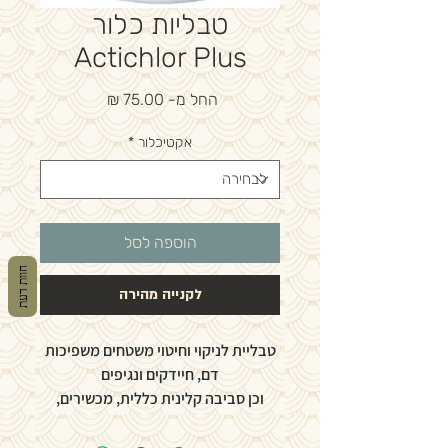
טבליות כלור
Actichlor Plus
מחיר
החל מ-
75.00 ₪
מבצע
אקטיכלור
*
הוספה לסל
חוות דעת
לקנייה מהירה
טבליית לניקוי וחיטוי משטחים משפיכות
דם, חיידקים ונגיפים
וכן סביבה קלינית כללית, מכשירים,
כיורים וניקוזים.
תמיסות חיטוי המוכנות עם Actichlor