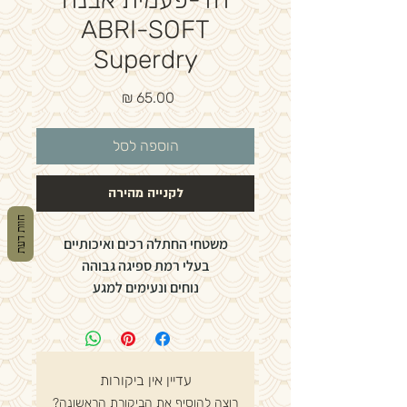
ABRI-SOFT
Superdry
מחיר
הוספה לסל
לקנייה מהירה
חוות דעת
משטחי החתלה רכים ואיכותיים
בעלי רמת ספיגה גבוהה
נוחים ונעימים למגע
30 יח' לשימוש חד פעמי
צד תחתון אטום למים, קצוות הסדיניה גם
אטומים למים
גודל 60x90 ס״מ
עדיין אין ביקורות
Abri-Soft Superdry
רוצה להוסיף את הביקורת הראשונה?