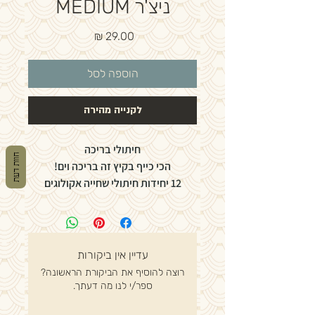
ניצ'ר MEDIUM
מחיר
הוספה לסל
לקנייה מהירה
חיתולי בריכה
חוות דעת
הכי כייף בקיץ זה בריכה וים!
12 יחידות חיתולי שחייה אקולוגים
מתכלים.
מתאימים לשימוש במים.
עיצוב מהנה בהשראת אוקיינוס,
התאמה נוחה עם חגורת מתיחה אלסטית,
עדיין אין ביקורות
מחסומי דליפה כפולים,
רוצה להוסיף את הביקורת הראשונה?
דפנות קלות לקרע,
ספר/י לנו מה דעתך.
נקיים מכלור הודות לטכנולוגיית TFC