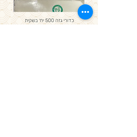
כדורי גזה 500 יח׳ בשקית
מחיר
מדיניות פרטיות, משלוחים ותקנון חנות
באתר SSL תשלום מאובטח