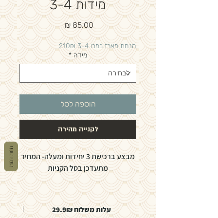
מידות 3-4
מחיר
הנחת מארז במבו 3-4 210₪
מידה
*
הוספה לסל
לקנייה מהירה
חוות דעת
מבצע ברכישת 3 יחידות ומעלה- המחיר
מתעדכן בסל הקניות
הצטרפו למהפכת החיתולים האקולוגיים
עם Bambo Nature חיתולים בריאים
עלות משלוח 29.9₪
לעור. נושמים, סופגים, ידידותיים לתינוק