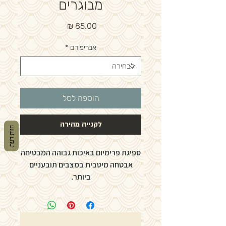
מבוגרים
מחיר
אבריפורם
*
הוספה לסל
לקנייה מהירה
חוות דעת
ספיגת פרימיום באיכות גבוהה המבטיחה
אבטחה מיטבית במצבים תובעניים
ביותר.
- יכולת נשימה של 100% לעור בריא
- רך, נוח דיסקרטי וחסר רעש
- ספיגה מעולה להגנה אופטימלית מפני
דליפה ומחסומים צולבים מאחור.