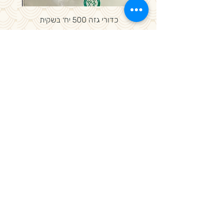
ניתן להשיג בכל המידות- צרו קשר!
כדורי גזה 500 יח׳ בשקית
מחיר
חיתול ברמת ספיגה גבוהה
היקף 100-150 ס״מ
12 חיתולים באריזה
4 אריזות בקרטוןש
מק״ט 43068
מדיניות פרטיות, משלוחים ותקנון חנות
באתר SSL תשלום מאובטח