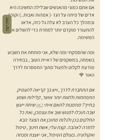
אם אתם כמוני מהאנשים שבלילה החשיבה היא 
אדים של פיתה על הגז -( אמהות ואבות..) וקורה, 
חוות דעת
ובמהלך כל הערב לא עלה גל כזה, אדאג 
להתעורר מוקדם יותר למחרת כדי להשלים את 
המשימה. 
ומה שהספקתי ומה שלא, אני פותחת את השבוע 
בשמחה, במשקפים של ראיית הטוב , בבחירה 
מודעת לקלוט ולפעול מתוך התמסרות לדרך 
האור 🌹
אם התחברת לדרך, ויש בך קריאה להעמיק 
התפתחות ולחוות יותר אושר, קלילות ושפע 
בחייך? מוזמנות לתאם איתי 
כאן
 שיחת ייעוץ 
שבה תוכלו לפגוש שוב את עצמכן, ואת כל 
החלקים בכן ולגלות מתוכן את הצעד הבא 
לחזרה לאהבה. קצת עלי; אשת חינוך, טיפול 
ואקולוגיה. בעולם הטיפול, אני יועצת ומנחה 