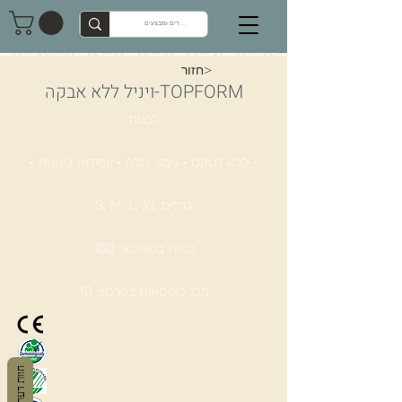
חזור>
TOPFORM-ויניל ללא אבקה
לבנות
• ללא לטקס • גימור חלק • עמידות בינונית •
גדלים S, M, L, XL
כמות בקופסא: 100
מס' קופסאות בקרטון: 10
חוות דעת